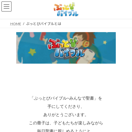
コ
ナ
ン
ビ
テ
ゲ
ン
ー
HOME
ぶっとびバイブルとは
ツ
シ
へ
ョ
ス
ン
キ
に
ッ
移
プ
動
「ぶっとびバイブル~みんなで聖書」を
手にしてくださり、
ありがとうございます。
この冊子は、子どもたちが楽しみながら
毎日聖書に親しめるようにと、